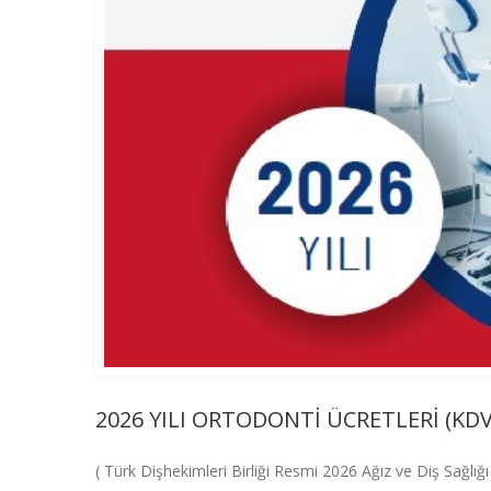
2026 YILI ORTODONTİ ÜCRETLERİ (KDV
( Türk Dişhekimleri Birliği Resmi 2026 Ağız ve Diş Sağlığı