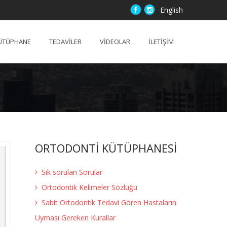
English
ÜTÜPHANE
TEDAVİLER
VİDEOLAR
İLETİŞİM
ORTODONTİ KÜTÜPHANESİ
Sık sorulan Sorular
Ortodontik Kelimeler Sözlüğü
Sabit Ortodontik Tedavi Gören Hastaların
Uyması Gereken Kurallar