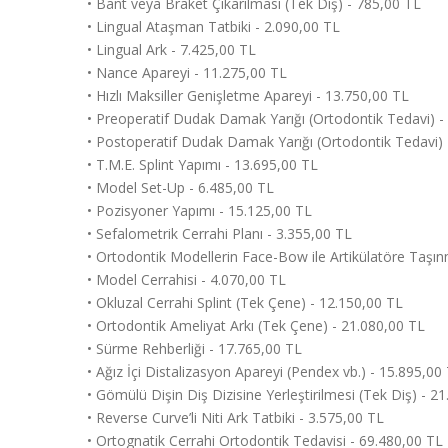
• Bant veya Braket Çıkarılması (Tek Diş) - 785,00 TL
• Lingual Ataşman Tatbiki - 2.090,00 TL
• Lingual Ark - 7.425,00 TL
• Nance Apareyi - 11.275,00 TL
• Hızlı Maksiller Genişletme Apareyi - 13.750,00 TL
• Preoperatif Dudak Damak Yarığı (Ortodontik Tedavi) -
• Postoperatif Dudak Damak Yarığı (Ortodontik Tedavi) 
• T.M.E. Splint Yapımı - 13.695,00 TL
• Model Set-Up - 6.485,00 TL
• Pozisyoner Yapımı - 15.125,00 TL
• Sefalometrik Cerrahi Planı - 3.355,00 TL
• Ortodontik Modellerin Face-Bow ile Artikülatöre Taşın
• Model Cerrahisi - 4.070,00 TL
• Okluzal Cerrahi Splint (Tek Çene) - 12.150,00 TL
• Ortodontik Ameliyat Arkı (Tek Çene) - 21.080,00 TL
• Sürme Rehberliği - 17.765,00 TL
• Ağız İçi Distalizasyon Apareyi (Pendex vb.) - 15.895,00
• Gömülü Dişin Diş Dizisine Yerleştirilmesi (Tek Diş) - 2
• Reverse Curve’li Niti Ark Tatbiki - 3.575,00 TL
• Ortognatik Cerrahi Ortodontik Tedavisi - 69.480,00 TL